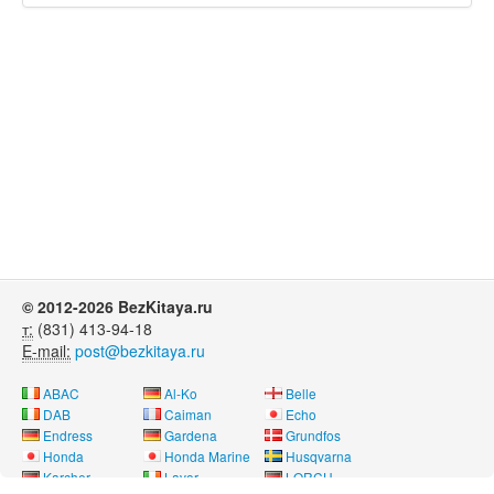
© 2012-2026 BezKitaya.ru
т:
(831) 413-94-18
E-mail:
post@bezkitaya.ru
ABAC
Al-Ko
Belle
DAB
Caiman
Echo
Endress
Gardena
Grundfos
Honda
Honda Marine
Husqvarna
Karcher
Lavor
LORCH