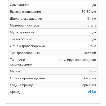
Самоходная
да
Высота скашивания
30-80 мм
Ширина скашивания
51 см
Материал корпуса
сталь
Мульчирование
да
Травосборник
да
Объем травосборника
70 л
Тип травосборника
жесткий
Тип ручки
регулируемая складная
газонокосилки
Масса
39 кг
Страна производитель
Австрия
Родина бренда
Германия
Бренд
Al-Ko