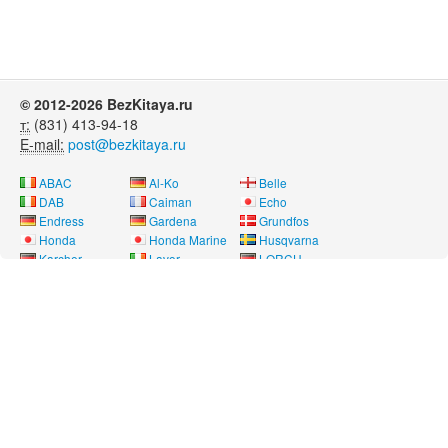
© 2012-2026 BezKitaya.ru
т:
(831) 413-94-18
E-mail:
post@bezkitaya.ru
ABAC
Al-Ko
Belle
DAB
Caiman
Echo
Endress
Gardena
Grundfos
Honda
Honda Marine
Husqvarna
Karcher
Lavor
LORCH
Neon
Nissan Marine
Oleo-Mac
Pubert
REMEZA
RM
Saer
SDMO
Shindaiwa
SOLO
Speroni
Stihl
Telwin
Tohatsu
Way Energy
Wilo
Yamaha
Лебедянь
Нева
Угра
Вся информация на сайте носит справочный характер и не является