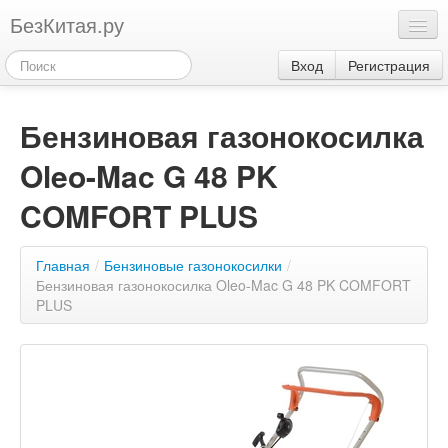
БезКитая.ру
Каталог
Вход
Регистрация
Оплата
Бензиновая газонокосилка
Контакты
Oleo-Mac G 48 PK
Акции
3
COMFORT PLUS
Главная
/
Бензиновые газонокосилки
/
Бензиновая газонокосилка Oleo-Mac G 48 PK COMFORT
PLUS