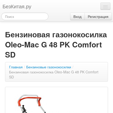
БезКитая.ру
Каталог
Вход
Регистрация
Оплата
Бензиновая газонокосилка
Контакты
Oleo-Mac G 48 PK Comfort
Акции
3
SD
Главная
/
Бензиновые газонокосилки
/
Бензиновая газонокосилка Oleo-Mac G 48 PK Comfort
SD