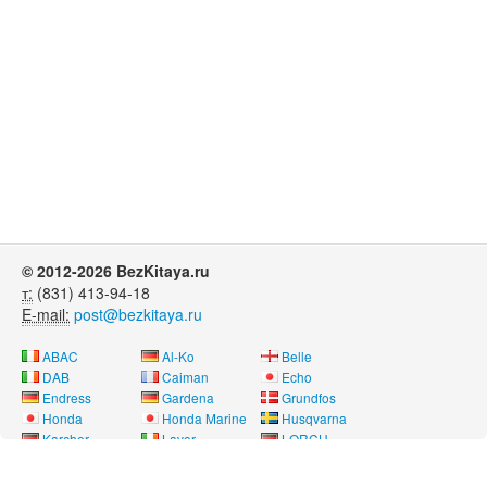
© 2012-2026 BezKitaya.ru
т:
(831) 413-94-18
E-mail:
post@bezkitaya.ru
ABAC
Al-Ko
Belle
DAB
Caiman
Echo
Endress
Gardena
Grundfos
Honda
Honda Marine
Husqvarna
Karcher
Lavor
LORCH
Neon
Nissan Marine
Oleo-Mac
Pubert
REMEZA
RM