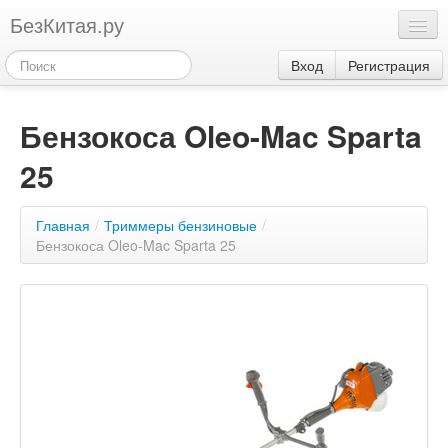
БезКитая.ру
Каталог
Вход
Регистрация
Оплата
Бензокоса Oleo-Mac Sparta
Контакты
25
Акции
3
Главная
/
Триммеры бензиновые
/
Бензокоса Oleo-Mac Sparta 25