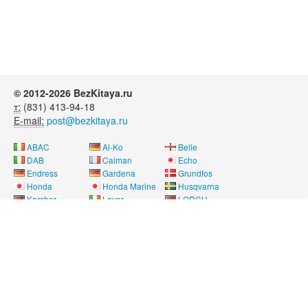
© 2012-2026 BezKitaya.ru
т:
(831) 413-94-18
E-mail:
post@bezkitaya.ru
ABAC
Al-Ko
Belle
DAB
Caiman
Echo
Endress
Gardena
Grundfos
Honda
Honda Marine
Husqvarna
Karcher
Lavor
LORCH
Neon
Nissan Marine
Oleo-Mac
Pubert
REMEZA
RM
Saer
SDMO
Shindaiwa
SOLO
Speroni
Stihl
Telwin
Tohatsu
Way Energy
Wilo
Yamaha
Лебедянь
Нева
Угра