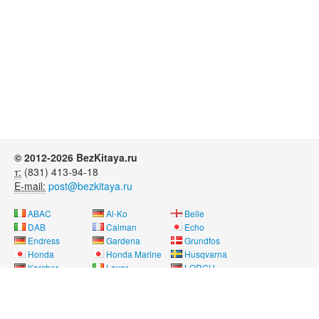
© 2012-2026 BezKitaya.ru
т:
(831) 413-94-18
E-mail:
post@bezkitaya.ru
ABAC
Al-Ko
Belle
DAB
Caiman
Echo
Endress
Gardena
Grundfos
Honda
Honda Marine
Husqvarna
Karcher
Lavor
LORCH
Neon
Nissan Marine
Oleo-Mac
Pubert
REMEZA
RM
Saer
SDMO
Shindaiwa