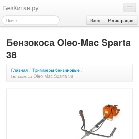
БезКитая.ру
Каталог
Вход
Регистрация
Оплата
Бензокоса Oleo-Mac Sparta
Контакты
38
Акции
3
Главная
/
Триммеры бензиновые
/
Бензокоса Oleo-Mac Sparta 38