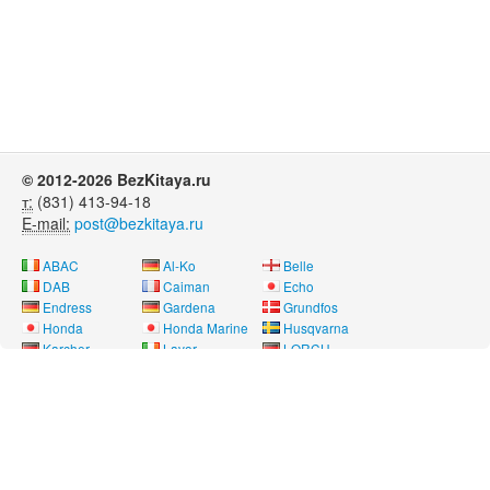
© 2012-2026 BezKitaya.ru
т:
(831) 413-94-18
E-mail:
post@bezkitaya.ru
ABAC
Al-Ko
Belle
DAB
Caiman
Echo
Endress
Gardena
Grundfos
Honda
Honda Marine
Husqvarna
Karcher
Lavor
LORCH
Neon
Nissan Marine
Oleo-Mac
Pubert
REMEZA
RM
Saer
SDMO
Shindaiwa
SOLO
Speroni
Stihl
Telwin
Tohatsu
Way Energy
Wilo
Yamaha
Лебедянь