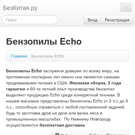
БезКитая.ру
Каталог
Вход
Регистрация
Оплата
Бензопилы Echo
Контакты
Акции
Главная
/
Бензопилы Echo
3
Бензопилы Echo
заслужили доверие по всему миру, на
протяжении последних лет имено они являются самыми
продоваемыми пилами в США.
Японская сборка, 2 года
гарантии
и 60-ти летний опыт производства бензопил
выделяют продукцию Echo среди конкуретной техники. В
нашем магазине представлены бензопилы Echo от 2 л.с до 6
л.с., способные справиться с любой поставленной задачей,
будь то заготовка дров на даче или валка леса в
промышленных масштабах. По Нижнему Новгороду
осуществляется
бесплатная доставка
.