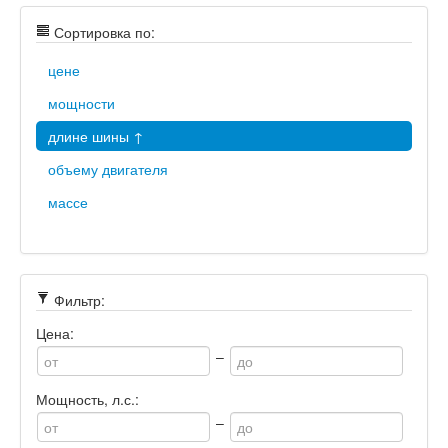
Сортировка по:
цене
мощности
длине шины ↑
объему двигателя
массе
Фильтр:
Цена:
–
Мощность, л.с.:
–