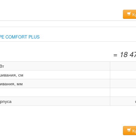
Ку
44 PE COMFORT PLUS
= 18 4
Вт
шивания, см
ивания, мм
рпуса
Ку