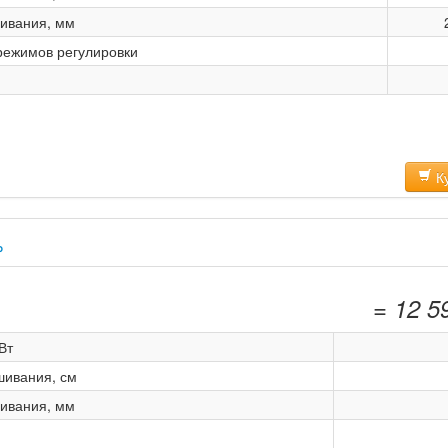
ивания, мм
режимов регулировки
Ку
P
= 12 5
Вт
шивания, см
ивания, мм