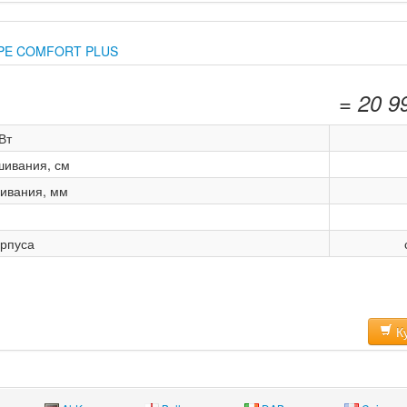
48 PE COMFORT PLUS
= 20 9
Вт
шивания, см
ивания, мм
рпуса
Ку