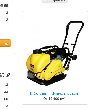
25-55
3
12
пить
90 ₽
1.3
38
Виброплиты. – Минимальные цены!
От 19 600 руб.
60
13