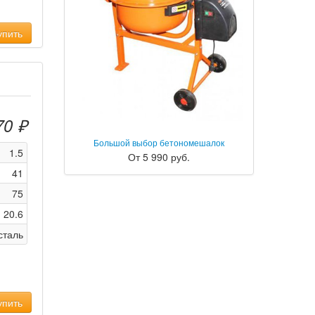
пить
70 ₽
Большой выбор бетономешалок
1.5
От 5 990 руб.
41
75
20.6
сталь
пить