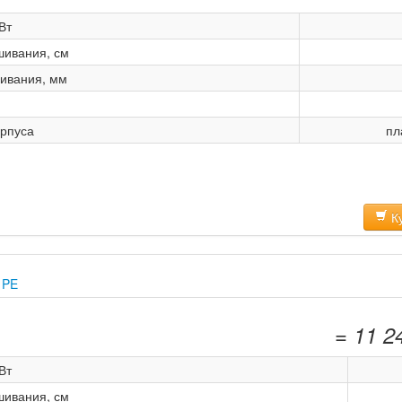
Вт
шивания, см
ивания, мм
рпуса
пл
Ку
 PE
= 11 2
Вт
шивания, см