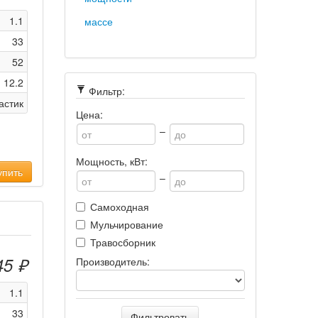
1.1
массе
33
52
12.2
Фильтр:
астик
Цена:
–
Мощность, кВт:
пить
–
Самоходная
Мульчирование
Травосборник
45 ₽
Производитель:
1.1
33
Фильтровать