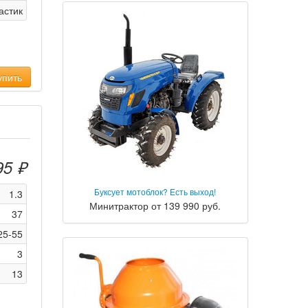
астик
пить
95 ₽
Буксует мотоблок? Есть выход!
1.3
Минитрактор от 139 990 руб.
37
25-55
3
13