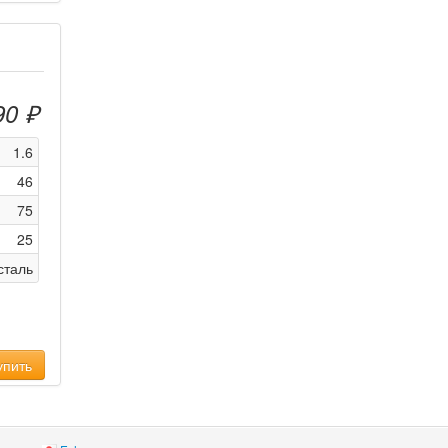
90 ₽
1.6
46
75
25
сталь
пить