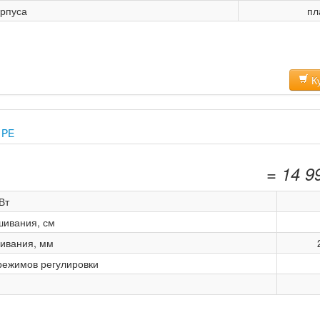
рпуса
пл
Ку
 PE
= 14 9
Вт
шивания, см
ивания, мм
режимов регулировки