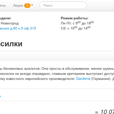
кты
Акции
3
ыдачи:
Режим работы:
00
00
 Новогород
Пн-Пт: с 9
до 18
00
00
вская д.80 к.3 оф.315
Сб: с 10
до 14
осилки
 бензиновых аналогов. Они просты в обслуживании, менее шумные
окосилок не всегда оправдано, главным критерием выступает досту
лку известного европейского производителя:
Gardena
(Германия). 
P
= 10 0