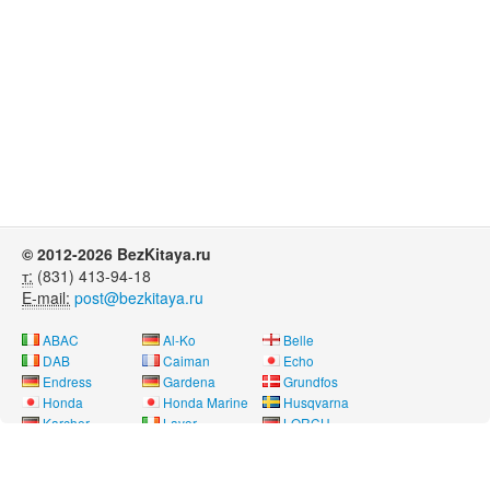
© 2012-2026 BezKitaya.ru
т:
(831) 413-94-18
E-mail:
post@bezkitaya.ru
ABAC
Al-Ko
Belle
DAB
Caiman
Echo
Endress
Gardena
Grundfos
Honda
Honda Marine
Husqvarna
Karcher
Lavor
LORCH
Neon
Nissan Marine
Oleo-Mac
Pubert
REMEZA
RM
Saer
SDMO
Shindaiwa