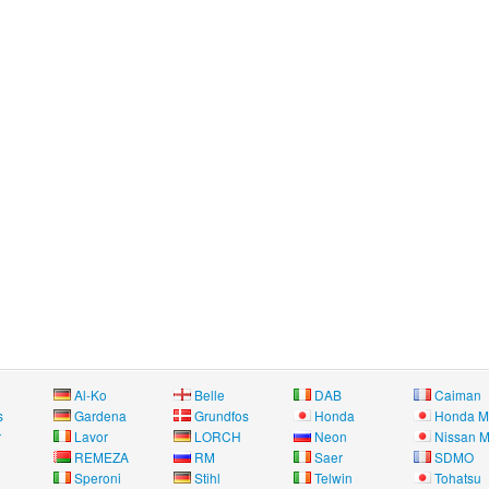
Al-Ko
Belle
DAB
Caiman
s
Gardena
Grundfos
Honda
Honda M
r
Lavor
LORCH
Neon
Nissan M
REMEZA
RM
Saer
SDMO
Speroni
Stihl
Telwin
Tohatsu