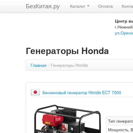
БезКитая.ру
Каталог
Оплата
Конта
Центр в
г.Нижний
ул.Орехо
Генераторы Honda
Главная
/
Генераторы Honda
Бензиновый генератор Honda ECT 7000
Тип генерат
Мощность, В