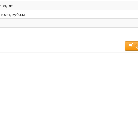
ва, л/ч
теля, куб.см
Ку