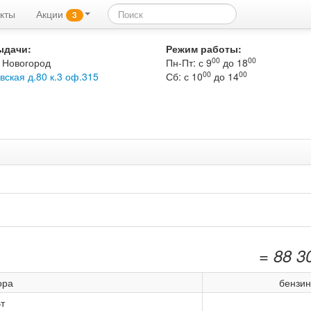
кты
Акции
3
ыдачи:
Режим работы:
00
00
 Новогород
Пн-Пт: с 9
до 18
00
00
вская д.80 к.3 оф.315
Сб: с 10
до 14
= 88 3
ора
бензи
т