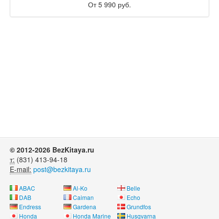
От 5 990 руб.
© 2012-2026 BezKitaya.ru
т:
(831) 413-94-18
E-mail:
post@bezkitaya.ru
ABAC
Al-Ko
Belle
DAB
Caiman
Echo
Endress
Gardena
Grundfos
Honda
Honda Marine
Husqvarna