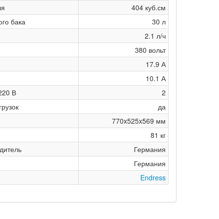
ля
404 куб.см
го бака
30 л
2.1 л/ч
380 вольт
17.9 А
10.1 А
220 В
2
грузок
да
770x525x569 мм
81 кг
дитель
Германия
Германия
Endress