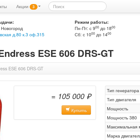
кты
Акции
3
ыдачи:
Режим работы:
00
00
 Новогород
Пн-Пт: с 9
до 18
00
00
вская д.80 к.3 оф.315
Сб: с 10
до 14
Endress ESE 606 DRS-GT
ress ESE 606 DRS-GT
Тип генератора
= 105 000 ₽
Тип двигателя
Мощность
Купить
Мощность 380
Максимальная 
Марка двигател