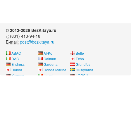
© 2012-2026 BezKitaya.ru
т:
(831) 413-94-18
E-mail:
post@bezkitaya.ru
ABAC
Al-Ko
Belle
DAB
Caiman
Echo
Endress
Gardena
Grundfos
Honda
Honda Marine
Husqvarna
Karcher
Lavor
LORCH
Neon
Nissan Marine
Oleo-Mac
Pubert
REMEZA
RM
Saer
SDMO
Shindaiwa
SOLO
Speroni
Stihl
Telwin
Tohatsu
Way Energy
Wilo
Yamaha
Лебедянь
Нева
Угра
Вся информация на сайте носит справочный характер и не является