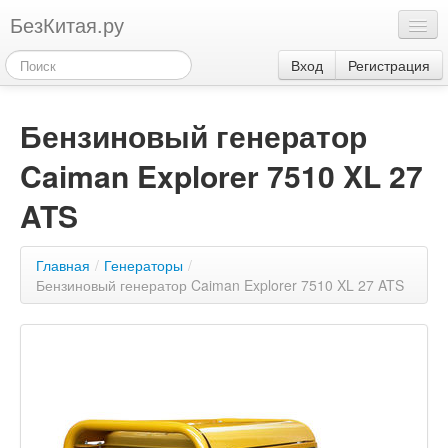
БезКитая.ру
Каталог
Вход
Регистрация
Оплата
Бензиновый генератор
Контакты
Caiman Explorer 7510 XL 27
Акции
3
ATS
Главная
/
Генераторы
/
Бензиновый генератор Caiman Explorer 7510 XL 27 ATS