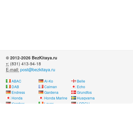
© 2012-2026 BezKitaya.ru
т:
(831) 413-94-18
E-mail:
post@bezkitaya.ru
ABAC
Al-Ko
Belle
DAB
Caiman
Echo
Endress
Gardena
Grundfos
Honda
Honda Marine
Husqvarna
Karcher
Lavor
LORCH
Neon
Nissan Marine
Oleo-Mac
Pubert
REMEZA
RM
Saer
SDMO
Shindaiwa
SOLO
Speroni
Stihl
Telwin
Tohatsu
Way Energy