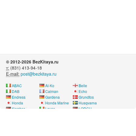
© 2012-2026 BezKitaya.ru
т:
(831) 413-94-18
E-mail:
post@bezkitaya.ru
ABAC
Al-Ko
Belle
DAB
Caiman
Echo
Endress
Gardena
Grundfos
Honda
Honda Marine
Husqvarna
Karcher
Lavor
LORCH
Neon
Nissan Marine
Oleo-Mac
Pubert
REMEZA
RM
Saer
SDMO
Shindaiwa
SOLO
Speroni
Stihl