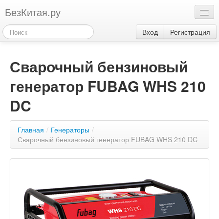
БезКитая.ру
Каталог
Вход
Регистрация
Оплата
Сварочный бензиновый
Контакты
генератор FUBAG WHS 210
Акции
3
DC
Главная
/
Генераторы
/
Сварочный бензиновый генератор FUBAG WHS 210 DC