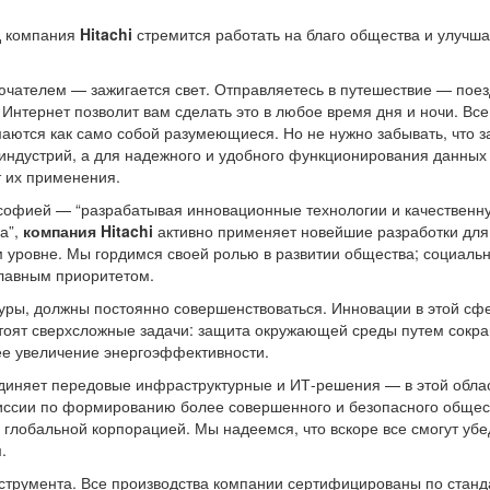
д компания
Hitachi
стремится работать на благо общества и улучша
ючателем — зажигается свет. Отправляетесь в путешествие — поез
Интернет позволит вам сделать это в любое время дня и ночи. Все
аются как само собой разумеющиеся. Но не нужно забывать, что з
 индустрий, а для надежного и удобного функционирования данных
 их применения.
ософией — “разрабатывая инновационные технологии и качественн
а”,
компания Hitachi
активно применяет новейшие разработки для
уровне. Мы гордимся своей ролью в развитии общества; социальн
главным приоритетом.
уры, должны постоянно совершенствоваться. Инновации в этой сф
тоят сверхсложные задачи: защита окружающей среды путем сокр
ее увеличение энергоэффективности.
единяет передовые инфраструктурные и ИТ-решения — в этой обла
иссии по формированию более совершенного и безопасного общес
 глобальной корпорацией. Мы надеемся, что вскоре все смогут убе
.
струмента. Все производства компании сертифицированы по станд