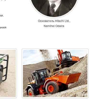
ки.
Основатель Hitachi Ltd.,
Namihei Odaira
ания