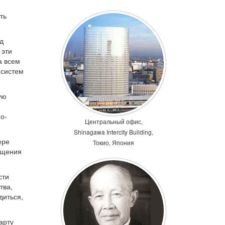
ть
д
 эти
а всем
 систем
ую
о-
Центральный офис,
Shinagawa Intercity Building,
ере
Токио, Япония
ащения
сти
тва,
диться,
арту