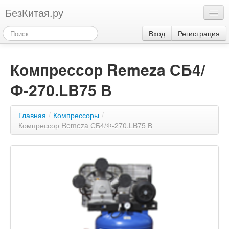
БезКитая.ру
Каталог
Вход
Регистрация
Оплата
Компрессор Remeza СБ4/
Контакты
Ф-270.LB75 В
Акции
3
Главная
/
Компрессоры
/
Компрессор Remeza СБ4/Ф-270.LB75 В