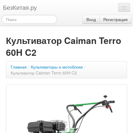
БезКитая.ру
Каталог
Вход
Регистрация
Оплата
Культиватор Caiman Terro
Контакты
60H C2
Акции
3
Главная
/
Культиваторы и мотоблоки
/
Культиватор Caiman Terro 60H C2