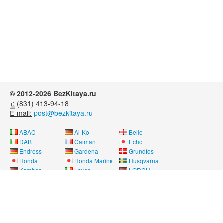
© 2012-2026 BezKitaya.ru
т:
(831) 413-94-18
E-mail:
post@bezkitaya.ru
ABAC
Al-Ko
Belle
DAB
Caiman
Echo
Endress
Gardena
Grundfos
Honda
Honda Marine
Husqvarna
Karcher
Lavor
LORCH
Neon
Nissan Marine
Oleo-Mac
Pubert
REMEZA
RM
Saer
SDMO
Shindaiwa
SOLO
Speroni
Stihl
Telwin
Tohatsu
Way Energy