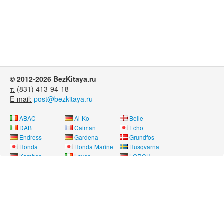
© 2012-2026 BezKitaya.ru
т:
(831) 413-94-18
E-mail:
post@bezkitaya.ru
ABAC
Al-Ko
Belle
DAB
Caiman
Echo
Endress
Gardena
Grundfos
Honda
Honda Marine
Husqvarna
Karcher
Lavor
LORCH
Neon
Nissan Marine
Oleo-Mac
Pubert
REMEZA
RM
Saer
SDMO
Shindaiwa
SOLO
Speroni
Stihl
Telwin
Tohatsu
Way Energy
Wilo
Yamaha
Лебедянь
Нева
Угра