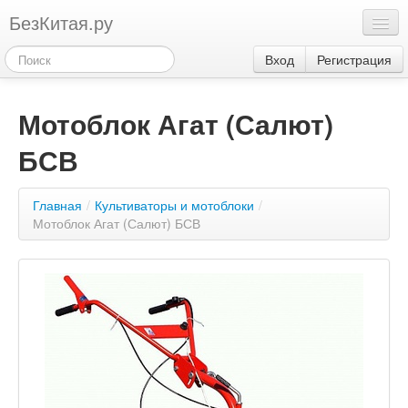
БезКитая.ру
Каталог
Вход
Регистрация
Оплата
Мотоблок Агат (Салют)
Контакты
БСВ
Акции
3
Главная
/
Культиваторы и мотоблоки
/
Мотоблок Агат (Салют) БСВ