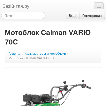
БезКитая.ру
Каталог
Вход
Регистрация
Оплата
Мотоблок Caiman VARIO
Контакты
70C
Акции
3
Главная
/
Культиваторы и мотоблоки
/
Мотоблок Caiman VARIO 70C