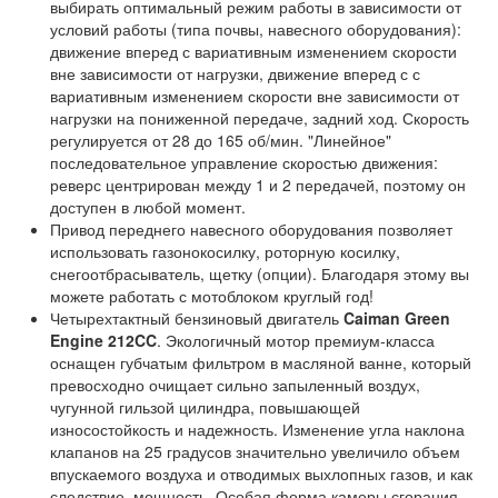
выбирать оптимальный режим работы в зависимости от
условий работы (типа почвы, навесного оборудования):
движение вперед с вариативным изменением скорости
вне зависимости от нагрузки, движение вперед с с
вариативным изменением скорости вне зависимости от
нагрузки на пониженной передаче, задний ход. Скорость
регулируется от 28 до 165 об/мин. "Линейное"
последовательное управление скоростью движения:
реверс центрирован между 1 и 2 передачей, поэтому он
доступен в любой момент.
Привод переднего навесного оборудования позволяет
использовать газонокосилку, роторную косилку,
снегоотбрасыватель, щетку (опции). Благодаря этому вы
можете работать с мотоблоком круглый год!
Четырехтактный бензиновый двигатель
Caiman Green
Engine 212CC
. Экологичный мотор премиум-класса
оснащен губчатым фильтром в масляной ванне, который
превосходно очищает сильно запыленный воздух,
чугунной гильзой цилиндра, повышающей
износостойкость и надежность. Изменение угла наклона
клапанов на 25 градусов значительно увеличило объем
впускаемого воздуха и отводимых выхлопных газов, и как
следствие, мощность. Особая форма камеры сгорания