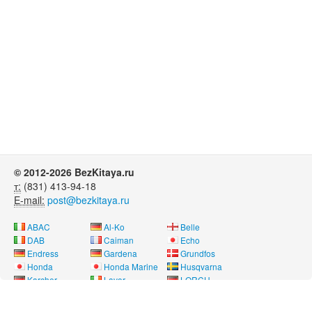
© 2012-2026 BezKitaya.ru
т:
(831) 413-94-18
E-mail:
post@bezkitaya.ru
ABAC
Al-Ko
Belle
DAB
Caiman
Echo
Endress
Gardena
Grundfos
Honda
Honda Marine
Husqvarna
Karcher
Lavor
LORCH
Neon
Nissan Marine
Oleo-Mac
Pubert
REMEZA
RM