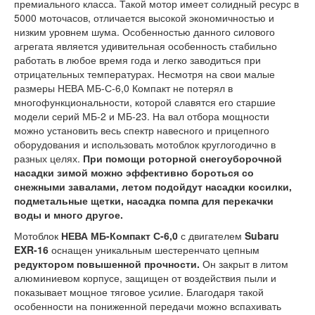
премиального класса. Такой мотор имеет солидный ресурс в
5000 моточасов, отличается высокой экономичностью и
низким уровнем шума. Особенностью данного силового
агрегата является удивительная особенность стабильно
работать в любое время года и легко заводиться при
отрицательных температурах. Несмотря на свои малые
размеры НЕВА МБ-С-6,0 Компакт не потерял в
многофункциональности, которой славятся его старшие
модели серий МБ-2 и МБ-23. На вал отбора мощности
можно установить весь спектр навесного и прицепного
оборудования и использовать мотоблок круглогодично в
разных целях.
При помощи роторной снегоуборочной
насадки зимой можно эффективно бороться со
снежными завалами, летом подойдут насадки косилки,
подметальные щетки, насадка помпа для перекачки
воды и много другое.
Мотоблок
НЕВА МБ-Компакт С-6,0
с двигателем
Subaru
EXR-16
оснащен уникальным шестеренчато цепным
редуктором повышенной прочности.
Он закрыт в литом
алюминиевом корпусе, защищен от воздействия пыли и
показывает мощное тяговое усилие. Благодаря такой
особенности на пониженной передачи можно вспахивать