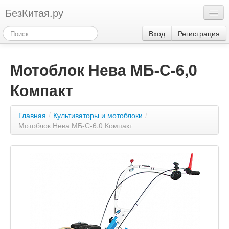
БезКитая.ру
Каталог
Вход
Регистрация
Оплата
Мотоблок Нева МБ-С-6,0
Контакты
Компакт
Акции
3
Главная
/
Культиваторы и мотоблоки
/
Мотоблок Нева МБ-С-6,0 Компакт