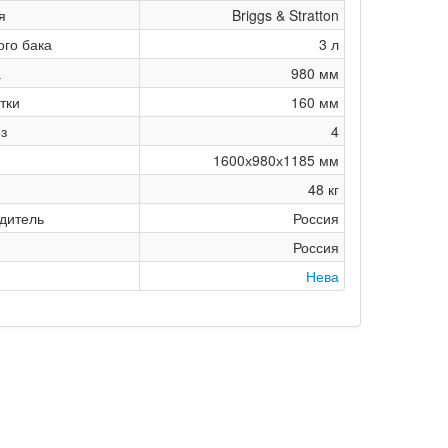
я
Briggs & Stratton
го бака
3 л
а
980 мм
тки
160 мм
з
4
1600х980х1185 мм
48 кг
дитель
Россия
Россия
Нева