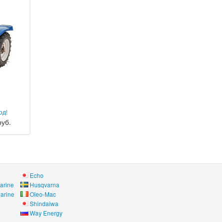
од!
руб.
Echo
arine
Husqvarna
arine
Oleo-Mac
Shindaiwa
Way Energy