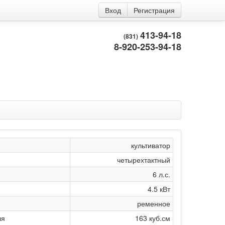
Вход
Регистрация
413-94-18
(831)
8-920-253-94-18
культиватор
четырехтактный
6 л.с.
4.5 кВт
ременное
ля
163 куб.см