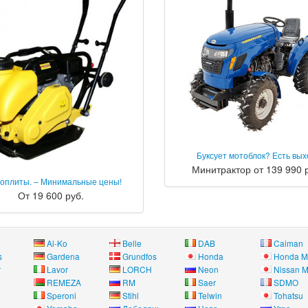
Буксует мотоблок? Есть вых
Минитрактор от 139 990 
оплиты. – Минимальные цены!
От 19 600 руб.
Al-Ko
Belle
DAB
Caiman
s
Gardena
Grundfos
Honda
Honda M
r
Lavor
LORCH
Neon
Nissan M
REMEZA
RM
Saer
SDMO
Speroni
Stihl
Telwin
Tohatsu