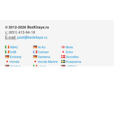
© 2012-2026 BezKitaya.ru
т:
(831) 413-94-18
E-mail:
post@bezkitaya.ru
ABAC
Al-Ko
Belle
DAB
Caiman
Echo
Endress
Gardena
Grundfos
Honda
Honda Marine
Husqvarna
Karcher
Lavor
LORCH
Neon
Nissan Marine
Oleo-Mac
Pubert
REMEZA
RM
Saer
SDMO
Shindaiwa
SOLO
Speroni
Stihl
Telwin
Tohatsu
Way Energy
Wilo
Yamaha
Лебедянь
Нева
Угра
Вся информация на сайте носит справочный характер и не является