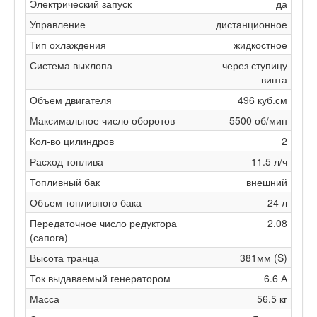
Электрический запуск
да
Управление
дистанционное
Тип охлаждения
жидкостное
Система выхлопа
через ступицу
винта
Объем двигателя
496 куб.см
Максимальное число оборотов
5500 об/мин
Кол-во цилиндров
2
Расход топлива
11.5 л/ч
Топливный бак
внешний
Объем топливного бака
24 л
Передаточное число редуктора
2.08
(сапога)
Высота транца
381мм (S)
Ток выдаваемый генератором
6.6 А
Масса
56.5 кг