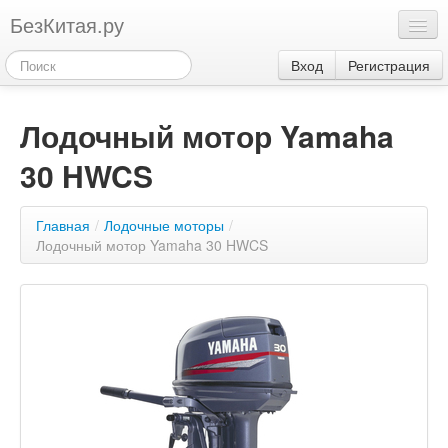
БезКитая.ру
Каталог
Вход
Регистрация
Оплата
Лодочный мотор Yamaha
Контакты
30 HWCS
Акции
3
Главная
/
Лодочные моторы
/
Лодочный мотор Yamaha 30 HWCS