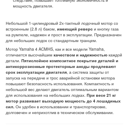
следствие, повышает топливную экономичность и
мощность двигателя.
Небольшой 1-цилиндровый 2х-тактный лодочный мотор со
встроенным (2.8 л) баком,
имеющий реверс
и кнопку газа
на румпеле, надежен и прост в эксплуатации. Предназначен
для небольших лодок со стандартным транцем.
Мотор Yamaha 4 ACMHS, как и все модели Yamaha,
отличается высочайшим
качеством и надежностью
каждой
детали.
Пятислойное композитное покрытие деталей и
антикоррозионные протекторные аноды продлевают
срок эксплуатации двигателя
, а система защиты от
запуска на передаче и трос аварийной остановки мотора
повышают безопасность использования. Компактность и
небольшой вес делают двигатель оптимальным вариантом
для использования на небольших лодках.
При весе 21 кг
мотор развивает выходную мощность до 4 лошадиных
сил.
Он удобен в использовании и транспортировке,
долговечен и неприхотлив в техническом обслуживании.