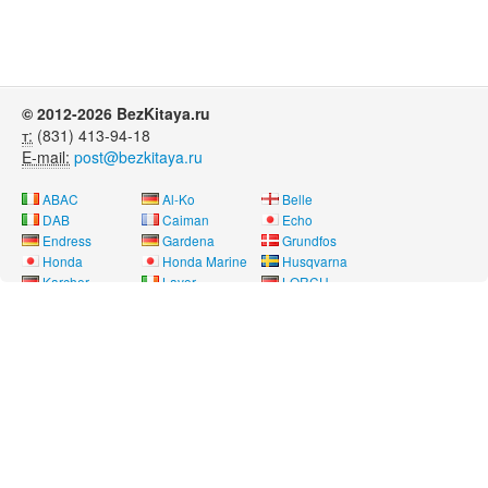
© 2012-2026 BezKitaya.ru
т:
(831) 413-94-18
E-mail:
post@bezkitaya.ru
ABAC
Al-Ko
Belle
DAB
Caiman
Echo
Endress
Gardena
Grundfos
Honda
Honda Marine
Husqvarna
Karcher
Lavor
LORCH
Neon
Nissan Marine
Oleo-Mac
Pubert
REMEZA
RM
Saer
SDMO
Shindaiwa
SOLO
Speroni
Stihl
Telwin
Tohatsu
Way Energy
Wilo
Yamaha
Лебедянь
Нева
Угра
Вся информация на сайте носит справочный характер и не является