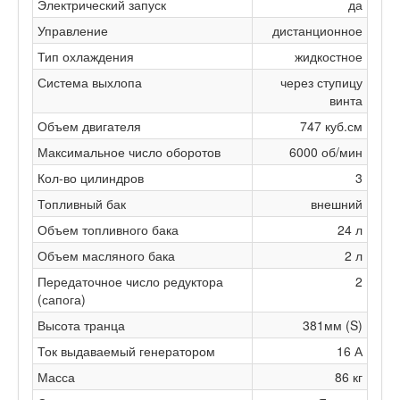
Электрический запуск
да
Управление
дистанционное
Тип охлаждения
жидкостное
Система выхлопа
через ступицу
винта
Объем двигателя
747 куб.см
Максимальное число оборотов
6000 об/мин
Кол-во цилиндров
3
Топливный бак
внешний
Объем топливного бака
24 л
Объем масляного бака
2 л
Передаточное число редуктора
2
(сапога)
Высота транца
381мм (S)
Ток выдаваемый генератором
16 А
Масса
86 кг