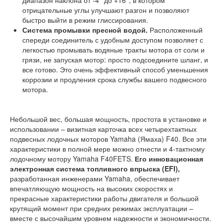
диапазон наклона от -4° до +16°, в котором
отрицательные углы улучшают разгон и позволяют
быстро выйти в режим глиссирования.
Система промывки пресной водой.
Расположенный
спереди соединитель с удобным доступом позволяет с
легкостью промывать водяные тракты мотора от соли и
грязи, не запуская мотор: просто подсоедините шланг, и
все готово. Это очень эффективный способ уменьшения
коррозии и продления срока службы вашего подвесного
мотора.
Небольшой вес, большая мощность, простота в установке и
использовании – визитная карточка всех четырехтактных
подвесных лодочных моторов Yamaha (Ямаха) F40. Все эти
характеристики в полной мере можно отнести и 4-тактному
лодочному мотору Yamaha F40FETS.
Его инновационная
электронная система топливного впрыска (EFI),
разработанная инженерами Yamaha, обеспечивает
впечатляющую мощность на высоких скоростях и
прекрасные характеристики работы двигателя и большой
крутящий момент при средних режимах эксплуатации –
вместе с высочайшим уровнем надежности и экономичности.