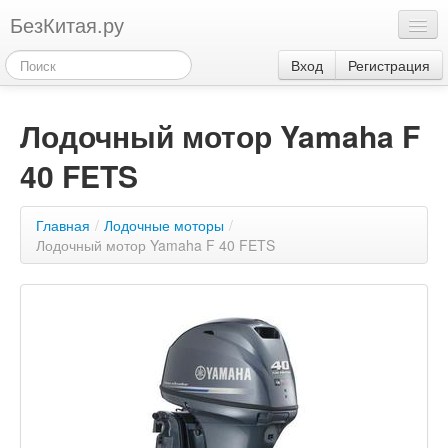
БезКитая.ру
Каталог
Вход
Регистрация
Оплата
Лодочный мотор Yamaha F
Контакты
40 FETS
Акции
3
Главная
/
Лодочные моторы
/
Лодочный мотор Yamaha F 40 FETS