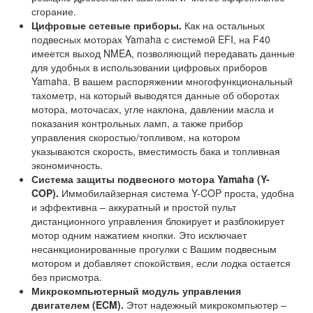
сгорание.
Цифровые сетевые приборы.
Как на остальных
подвесных моторах Yamaha с системой EFI, на F40
имеется выход NMEA, позволяющий передавать данные
для удобных в использовании цифровых приборов
Yamaha. В вашем распоряжении многофункциональный
тахометр, на который выводятся данные об оборотах
мотора, моточасах, угле наклона, давлении масла и
показания контрольных ламп, а также прибор
управления скоростью/топливом, на котором
указываются скорость, вместимость бака и топливная
экономичность.
Система защиты подвесного мотора Yamaha (Y-
COP).
Иммобилайзерная система Y-COP проста, удобна
и эффективна – аккуратный и простой пульт
дистанционного управления блокирует и разблокирует
мотор одним нажатием кнопки. Это исключает
несанкционированные прогулки с Вашим подвесным
мотором и добавляет спокойствия, если лодка остается
без присмотра.
Микрокомпьютерный модуль управления
двигателем (ECM).
Этот надежный микрокомпьютер –