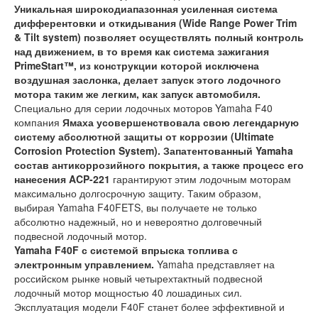
Уникальная широкодиапазонная усиленная система
дифферентовки и откидывания (Wide Range Power Trim
& Tilt system) позволяет осуществлять полный контроль
над движением, в то время как система зажигания
PrimeStart™, из конструкции которой исключена
воздушная заслонка, делает запуск этого лодочного
мотора таким же легким, как запуск автомобиля.
Специально для серии лодочных моторов Yamaha F40
компания
Ямаха усовершенствовала свою легендарную
систему абсолютной защиты от коррозии (Ultimate
Corrosion Protection System). Запатентованный Yamaha
состав антикоррозийного покрытия, а также процесс его
нанесения ACP-221
гарантируют этим лодочным моторам
максимально долгосрочную защиту. Таким образом,
выбирая Yamaha F40FETS, вы получаете не только
абсолютно надежный, но и невероятно долговечный
подвесной лодочный мотор.
Yamaha F40F с системой впрыска топлива с
электронным управлением.
Yamaha представляет на
российском рынке новый четырехтактный подвесной
лодочный мотор мощностью 40 лошадиных сил.
Эксплуатация модели F40F станет более эффективной и