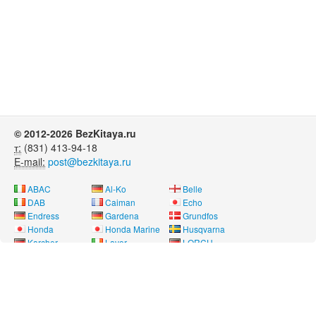
© 2012-2026 BezKitaya.ru
т:
(831) 413-94-18
E-mail:
post@bezkitaya.ru
ABAC
Al-Ko
Belle
DAB
Caiman
Echo
Endress
Gardena
Grundfos
Honda
Honda Marine
Husqvarna
Karcher
Lavor
LORCH
Neon
Nissan Marine
Oleo-Mac
Pubert
REMEZA
RM
Saer
SDMO
Shindaiwa
SOLO
Speroni
Stihl
Telwin
Tohatsu
Way Energy