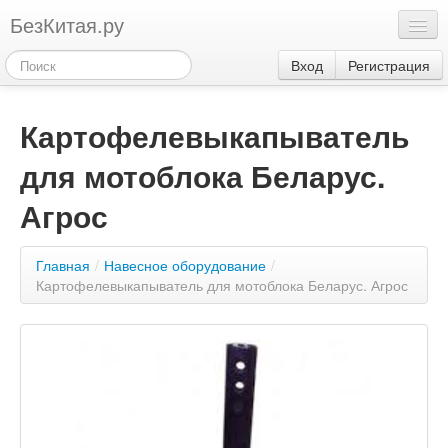
БезКитая.ру
Каталог
Вход
Регистрация
Оплата
Картофелевыкапыватель
Контакты
для мотоблока Беларус.
Акции
3
Агрос
Главная
/
Навесное оборудование
/
Картофелевыкапыватель для мотоблока Беларус. Агрос