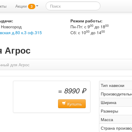
кты
Акции
3
ыдачи:
Режим работы:
00
00
 Новогород
Пн-Пт: с 9
до 18
00
00
вская д.80 к.3 оф.315
Сб: с 10
до 14
я Агрос
чный для Агрос
Тип навески
= 8990 ₽
Производительн
Ширина
Купить
Размеры
Масса
Страна произво