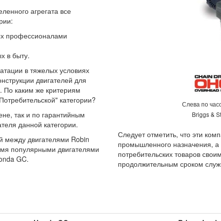
ленного агрегата все
рии:
мых профессионалами
х в быту.
уатации в тяжелых условиях
онструкции двигателей для
. По каким же критериям
Потребительской" категории?
Слева по час
ене, так и по гарантийным
Briggs & S
теля данной категории.
Следует отметить, что эти ком
й между двигателями Robin
промышленного назначения, а 
вумя популярными двигателями
потребительских товаров свои
Honda GC.
продолжительным сроком служ