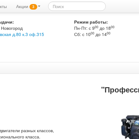
кты
Акции
3
ыдачи:
Режим работы:
00
00
 Новогород
Пн-Пт: с 9
до 18
00
00
вская д.80 к.3 оф.315
Сб: с 10
до 14
"Професс
двигатели разных классов,
сионального класса.