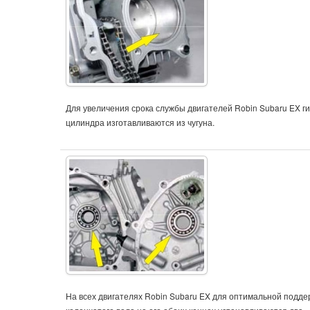
Для увеличения срока службы двигателей Robin Subaru EX г
цилиндра изготавливаются из чугуна.
На всех двигателях Robin Subaru EX для оптимальной подде