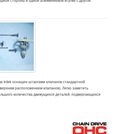
одной стороны и одной алюминиевой втулке с другой.
gs Intek оснащен штангами клапанов стандартной
 верхним расположением клапанов). Легко заметить
ольшого количества движущихся деталей, подвергающихся