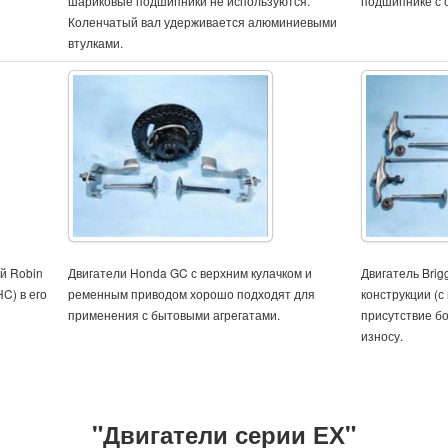
шариковые подшипники не используются.
подшипнике с 
Коленчатый вал удерживается алюминиевыми
втулками.
й Robin
Двигатели Honda GC с верхним кулачком и
Двигатель Brig
C) в его
ременным приводом хорошо подходят для
конструкции (с
применения с бытовыми агрегатами.
присутствие б
износу.
"Двигатели серии ЕХ"