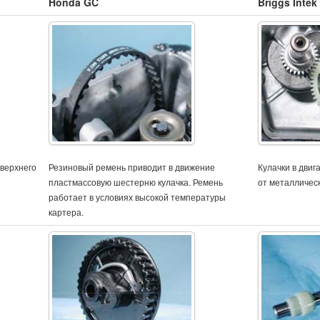
Honda GC
Briggs Intek
верхнего
Резиновый ремень приводит в движение
Кулачки в двиг
пластмассовую шестерню кулачка. Ремень
от металличес
работает в условиях высокой температуры
картера.