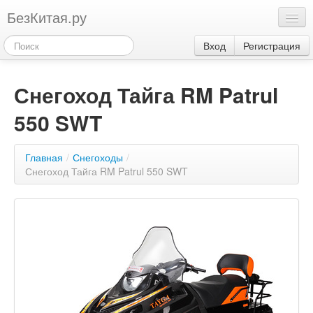
БезКитая.ру
Каталог
Вход
Регистрация
Оплата
Снегоход Тайга RM Patrul
Контакты
550 SWT
Акции
3
Главная
/
Снегоходы
/
Снегоход Тайга RM Patrul 550 SWT