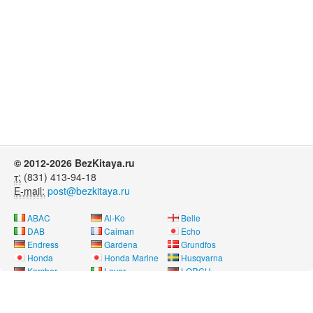
© 2012-2026 BezKitaya.ru
т:
(831) 413-94-18
E-mail:
post@bezkitaya.ru
ABAC
Al-Ko
Belle
DAB
Caiman
Echo
Endress
Gardena
Grundfos
Honda
Honda Marine
Husqvarna
Karcher
Lavor
LORCH
Neon
Nissan Marine
Oleo-Mac
Pubert
REMEZA
RM
Saer
SDMO
Shindaiwa