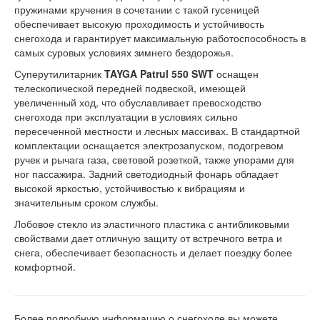
пружинами кручения в сочетании с такой гусеницей
обеспечивает высокую проходимость и устойчивость
снегохода и гарантирует максимальную работоспособность в
самых суровых условиях зимнего бездорожья.
Суперутилитарник
TAYGA Patrul 550 SWT
оснащен
телескопической передней подвеской, имеющей
увеличенный ход, что обуславливает превосходство
снегохода при эксплуатации в условиях сильно
пересеченной местности и лесных массивах. В стандартной
комплектации оснащается электрозапуском, подогревом
ручек и рычага газа, световой розеткой, также упорами для
ног пассажира. Задний светодиодный фонарь обладает
высокой яркостью, устойчивостью к вибрациям и
значительным сроком службы.
Лобовое стекло из эластичного пластика с антибликовыми
свойствами дает отличную защиту от встречного ветра и
снега, обеспечивает безопасность и делает поездку более
комфортной.
Более подробную информацию о снегоходе вы можете