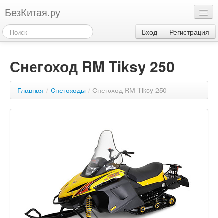
БезКитая.ру
Каталог
Вход
Регистрация
Оплата
Снегоход RM Tiksy 250
Контакты
Акции
Главная
/
Снегоходы
/
Снегоход RM Tiksy 250
3