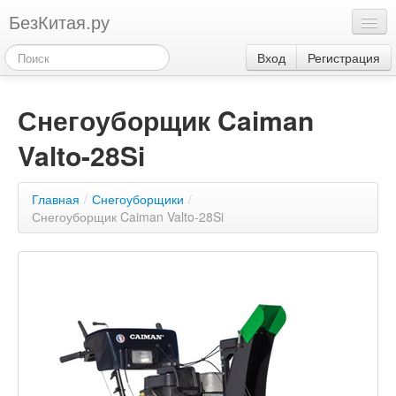
БезКитая.ру
Каталог
Вход
Регистрация
Оплата
Снегоуборщик Caiman
Контакты
Valto-28Si
Акции
3
Главная
/
Снегоуборщики
/
Снегоуборщик Caiman Valto-28Si