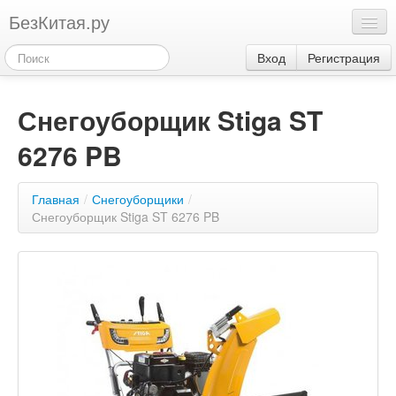
БезКитая.ру
Каталог
Вход
Регистрация
Оплата
Снегоуборщик Stiga ST
Контакты
6276 PB
Акции
3
Главная
/
Снегоуборщики
/
Снегоуборщик Stiga ST 6276 PB