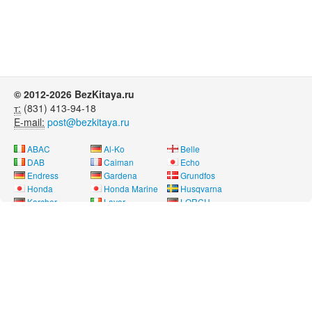
© 2012-2026 BezKitaya.ru
т:
(831) 413-94-18
E-mail:
post@bezkitaya.ru
ABAC
Al-Ko
Belle
DAB
Caiman
Echo
Endress
Gardena
Grundfos
Honda
Honda Marine
Husqvarna
Karcher
Lavor
LORCH
Neon
Nissan Marine
Oleo-Mac
Pubert
REMEZA
RM
Saer
SDMO
Shindaiwa
SOLO
Speroni
Stihl
Telwin
Tohatsu
Way Energy
Wilo
Yamaha
Лебедянь
Нева
Угра