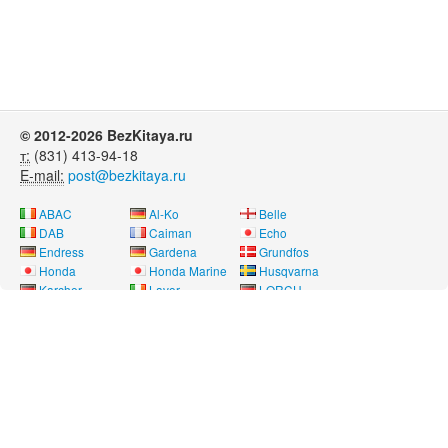
© 2012-2026 BezKitaya.ru
т:
(831) 413-94-18
E-mail:
post@bezkitaya.ru
ABAC
Al-Ko
Belle
DAB
Caiman
Echo
Endress
Gardena
Grundfos
Honda
Honda Marine
Husqvarna
Karcher
Lavor
LORCH
Neon
Nissan Marine
Oleo-Mac
Pubert
REMEZA
RM
Saer
SDMO
Shindaiwa
SOLO
Speroni
Stihl
Telwin
Tohatsu
Way Energy
Wilo
Yamaha
Лебедянь
Нева
Угра