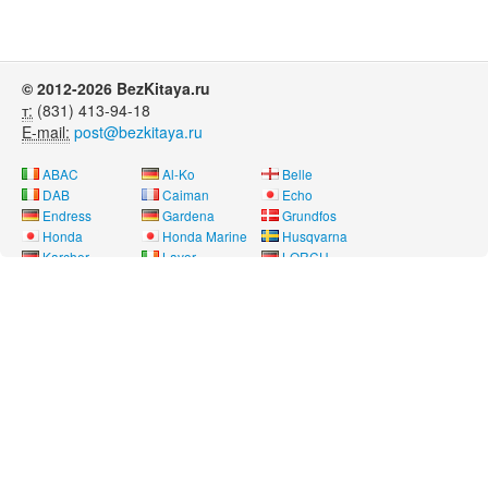
© 2012-2026 BezKitaya.ru
т:
(831) 413-94-18
E-mail:
post@bezkitaya.ru
ABAC
Al-Ko
Belle
DAB
Caiman
Echo
Endress
Gardena
Grundfos
Honda
Honda Marine
Husqvarna
Karcher
Lavor
LORCH
Neon
Nissan Marine
Oleo-Mac
Pubert
REMEZA
RM
Saer
SDMO
Shindaiwa
SOLO
Speroni
Stihl
Telwin
Tohatsu
Way Energy
Wilo
Yamaha
Лебедянь
Нева
Угра
Вся информация на сайте носит справочный характер и не является
публичной офертой, определяемой положениями Статьи 437(2)