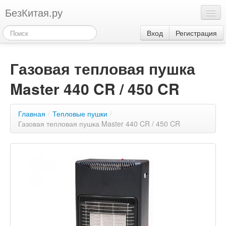
БезКитая.ру
Каталог
Вход
Регистрация
Оплата
Газовая тепловая пушка
Контакты
Master 440 CR / 450 CR
Акции
3
Главная
/
Тепловые пушки
/
Газовая тепловая пушка Master 440 CR / 450 CR